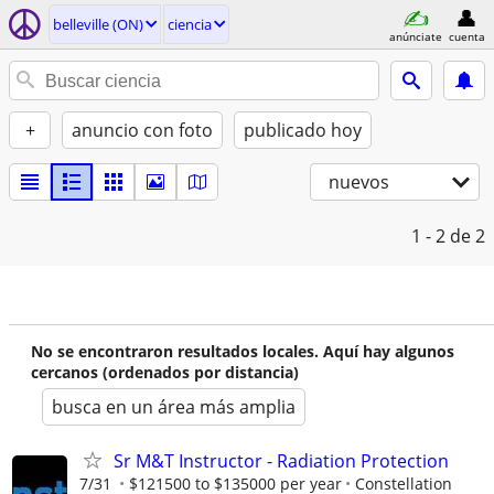
belleville (ON)
ciencia
anúnciate
cuenta
+
anuncio con foto
publicado hoy
nuevos
1 - 2
de 2
No se encontraron resultados locales. Aquí hay algunos
cercanos (ordenados por distancia)
busca en un área más amplia
Sr M&T Instructor - Radiation Protection
7/31
$121500 to $135000 per year
Constellation