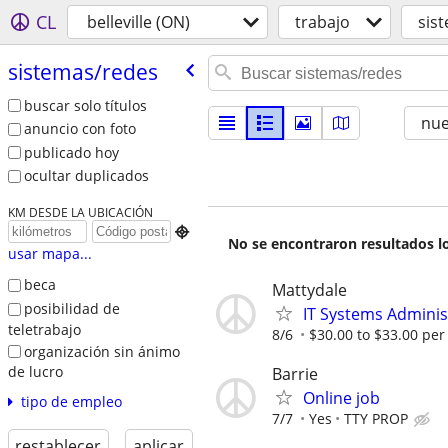
CL
belleville (ON)
trabajo
sis
sistemas/​redes
buscar solo títulos
nu
anuncio con foto
publicado hoy
ocultar duplicados
KM DESDE LA UBICACIÓN

No se encontraron resultados lo
usar mapa...
beca
Mattydale
posibilidad de
IT Systems Adminis
teletrabajo
8/6
$30.00 to $33.00 per
organización sin ánimo
de lucro
Barrie
Online job
tipo de empleo
7/7
Yes
TTY PROP
restablecer
aplicar