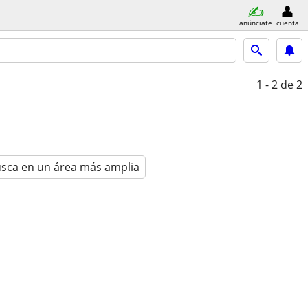
anúnciate
cuenta
1 - 2
de 2
sca en un área más amplia