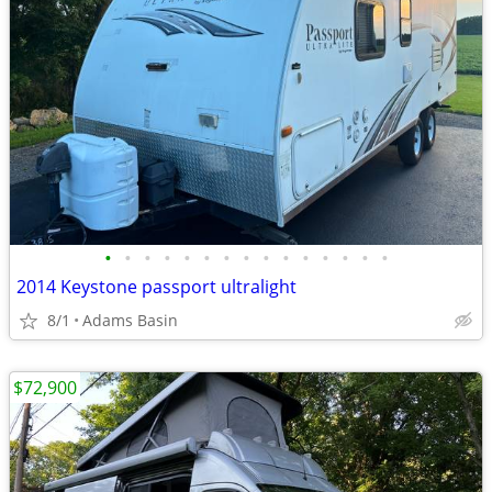
•
•
•
•
•
•
•
•
•
•
•
•
•
•
•
2014 Keystone passport ultralight
8/1
Adams Basin
$72,900