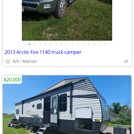
•
•
•
•
•
•
•
•
•
•
•
•
•
•
•
2013 Arctic Fox 1140 truck camper
8/5
Marion
$20,000