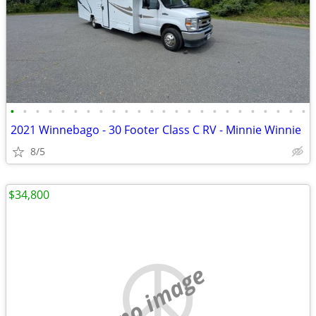
•
•
•
•
•
•
•
•
•
•
•
•
•
•
•
•
•
•
•
•
•
•
•
•
2021 Winnebago - 30 Footer Class C RV - Minnie Winnie
8/5
$34,800
no image