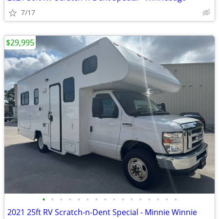
7/17
$29,995
•
•
•
•
•
•
•
•
•
•
•
•
•
•
•
•
2021 25ft RV Scratch-n-Dent Special - Minnie Winnie