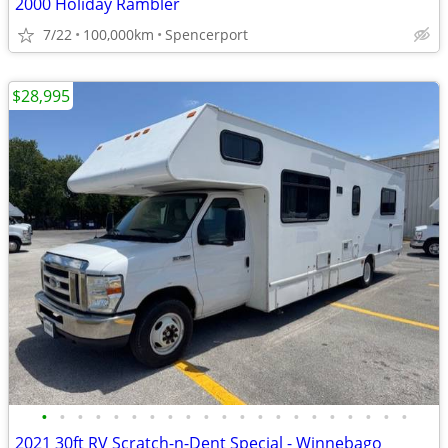
2000 Holiday Rambler
7/22
100,000km
Spencerport
$28,995
•
•
•
•
•
•
•
•
•
•
•
•
•
•
•
•
•
•
•
•
•
2021 30ft RV Scratch-n-Dent Special - Winnebago