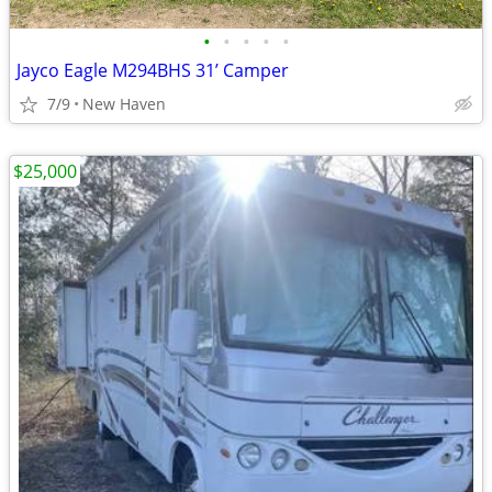
•
•
•
•
•
Jayco Eagle M294BHS 31’ Camper
7/9
New Haven
$25,000