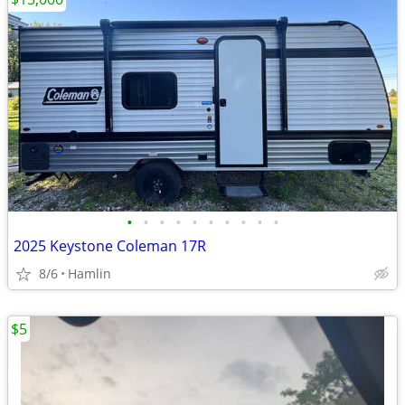
•
•
•
•
•
•
•
•
•
•
2025 Keystone Coleman 17R
8/6
Hamlin
$5