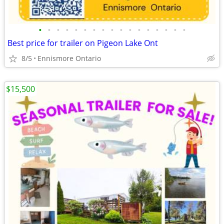
•
•
•
•
•
•
•
•
•
•
•
•
•
•
•
•
•
Best price for trailer on Pigeon Lake Ont
8/5
Ennismore Ontario
$15,500