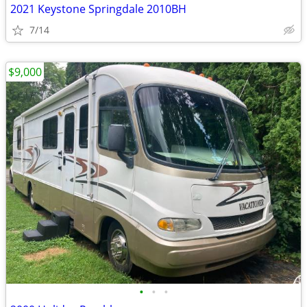
2021 Keystone Springdale 2010BH
7/14
$9,000
•
•
•