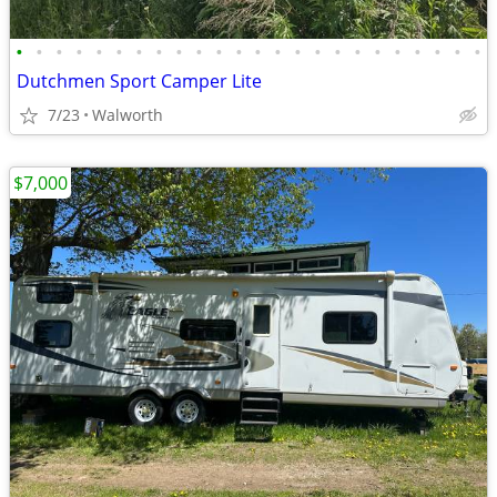
•
•
•
•
•
•
•
•
•
•
•
•
•
•
•
•
•
•
•
•
•
•
•
•
Dutchmen Sport Camper Lite
7/23
Walworth
$7,000