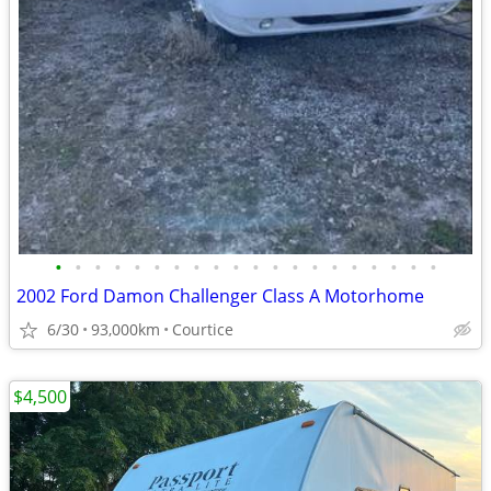
•
•
•
•
•
•
•
•
•
•
•
•
•
•
•
•
•
•
•
•
2002 Ford Damon Challenger Class A Motorhome
6/30
93,000km
Courtice
$4,500