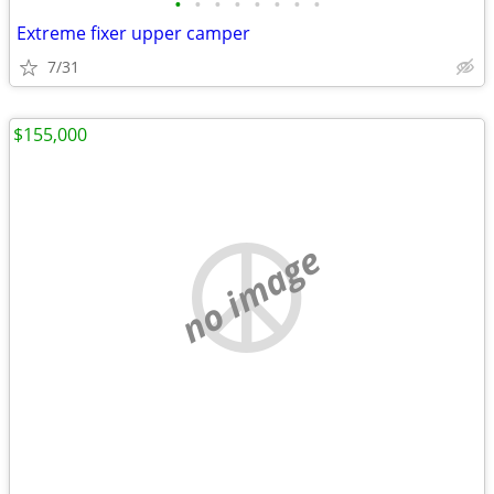
•
•
•
•
•
•
•
•
Extreme fixer upper camper
7/31
$155,000
no image