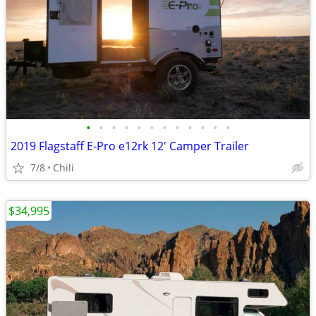
•
•
•
•
•
•
•
•
•
•
•
•
2019 Flagstaff E-Pro e12rk 12' Camper Trailer
7/8
Chili
$34,995