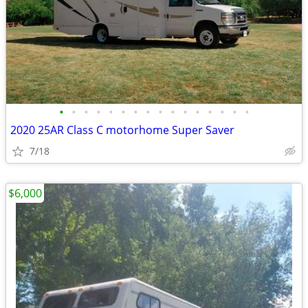
•
•
•
•
•
•
•
•
•
•
•
•
•
•
•
•
2020 25AR Class C motorhome Super Saver
7/18
$6,000