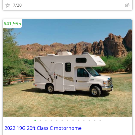
7/20
$41,995
•
•
•
•
•
•
•
•
•
•
•
•
•
2022 19G 20ft Class C motorhome