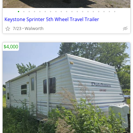
•
•
•
•
•
•
•
•
•
•
•
•
•
•
•
•
•
•
•
Keystone Sprinter 5th Wheel Travel Trailer
7/23
Walworth
$4,000