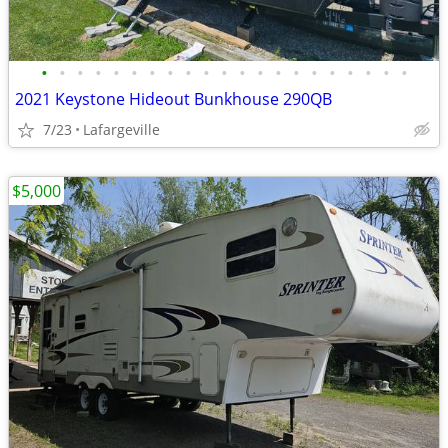
•
•
•
•
•
•
•
•
•
•
•
•
•
•
•
•
•
•
•
•
•
2021 Keystone Hideout Bunkhouse 290QB
7/23
Lafargeville
$5,000