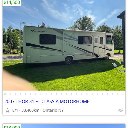
$14,500
•
•
•
•
•
•
•
•
•
•
•
•
•
•
•
•
•
•
•
•
•
•
•
•
2007 THOR 31 FT CLASS A MOTORHOME
8/1
33,400km
Ontario NY
$13,000