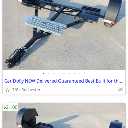
•
•
•
•
•
•
•
•
•
Car Dolly NEW Delivered Guaranteed Best Built for the Money in U.S.!
7/8
Rochester
$2,100