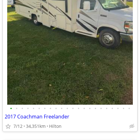
•
•
•
•
•
•
•
•
•
•
•
•
•
•
•
•
•
•
•
•
•
•
2017 Coachman Freelander
7/12
34,351km
Hilton