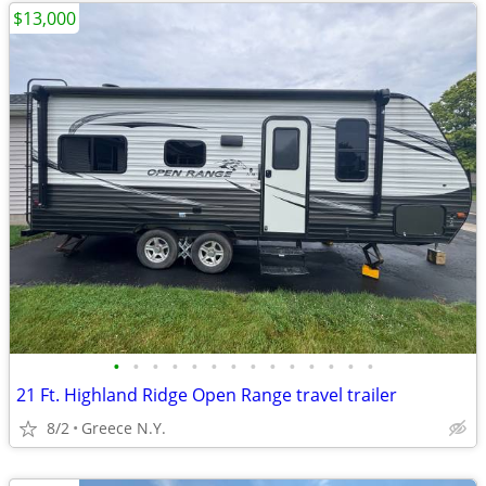
$13,000
•
•
•
•
•
•
•
•
•
•
•
•
•
•
21 Ft. Highland Ridge Open Range travel trailer
8/2
Greece N.Y.