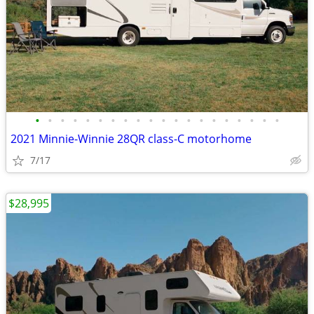
•
•
•
•
•
•
•
•
•
•
•
•
•
•
•
•
•
•
•
•
2021 Minnie-Winnie 28QR class-C motorhome
7/17
$28,995