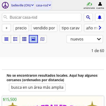
belleville (ON)
casa-rod
anúnciate
cuenta
+
precio
vendido por
tipo carav
año model
nuevos
1
de 60
No se encontraron resultados locales. Aquí hay algunos
cercanos (ordenados por distancia)
busca en un área más amplia
$15,500