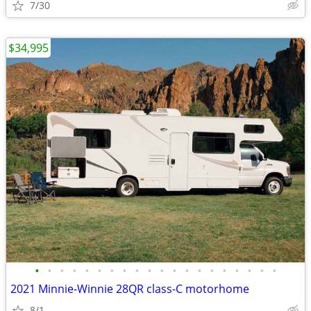
7/30
$34,995
•
•
•
•
•
•
•
•
•
•
•
•
•
•
•
•
•
•
•
•
2021 Minnie-Winnie 28QR class-C motorhome
8/1