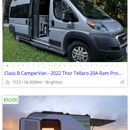
•
•
•
•
•
•
•
•
•
•
•
•
•
•
•
•
•
•
•
•
•
•
•
Class B CamperVan - 2022 Thor Tellaro 20A Ram ProMaster 56K miles
7/23
56,000km
Brighton
$9,500