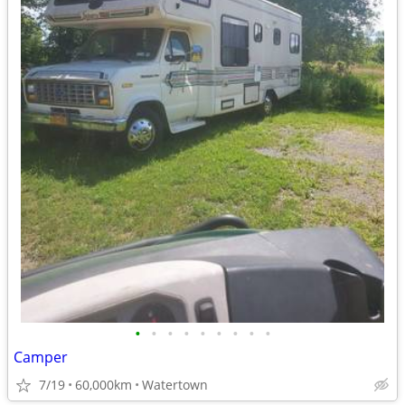
•
•
•
•
•
•
•
•
•
Camper
7/19
60,000km
Watertown