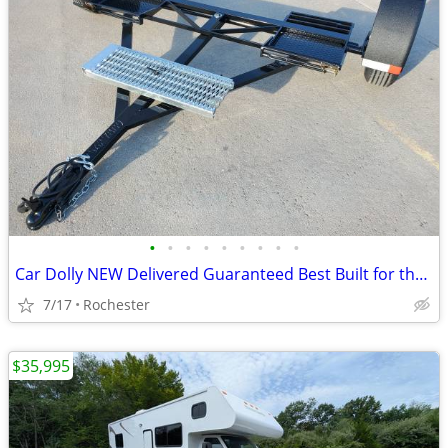
•
•
•
•
•
•
•
•
•
Car Dolly NEW Delivered Guaranteed Best Built for the Money in U.S.!
7/17
Rochester
$35,995