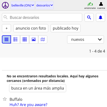
belleville (ON)
desvaríos
anúnciate
cuenta
+
anuncio con foto
publicado hoy
nuevos
1 - 4
de 4
No se encontraron resultados locales. Aquí hay algunos
cercanos (ordenados por distancia)
busca en un área más amplia
Buffalo
Huh? Are you aware?