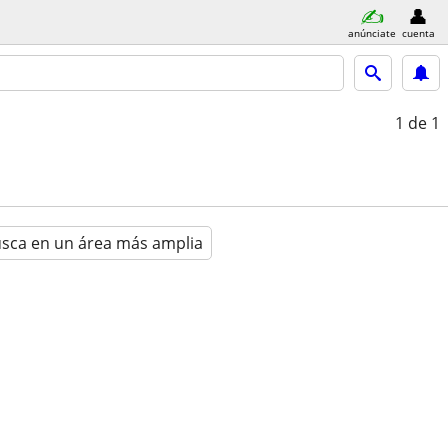
anúnciate
cuenta
1
de 1
sca en un área más amplia