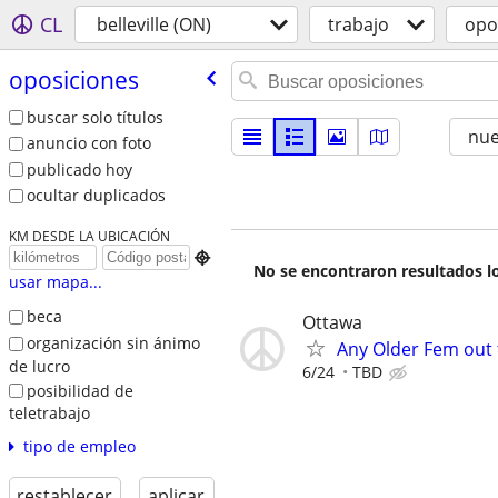
CL
belleville (ON)
trabajo
opo
oposiciones
buscar solo títulos
nu
anuncio con foto
publicado hoy
ocultar duplicados
KM DESDE LA UBICACIÓN

No se encontraron resultados lo
usar mapa...
beca
Ottawa
organización sin ánimo
Any Older Fem out 
de lucro
6/24
TBD
posibilidad de
teletrabajo
tipo de empleo
restablecer
aplicar