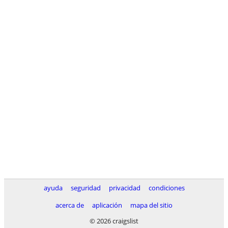
ayuda
seguridad
privacidad
condiciones
acerca de
aplicación
mapa del sitio
© 2026 craigslist