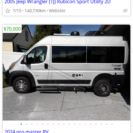
2005 Jeep Wrangler (TJ) Rubicon Sport Utility 2D
7/15
140,730km
Webster
$70,000
•
•
•
•
•
•
•
•
•
•
•
•
•
•
•
•
•
•
2024 pro master RV