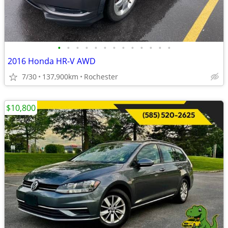
•
•
•
•
•
•
•
•
•
•
•
•
•
2016 Honda HR-V AWD
7/30
137,900km
Rochester
$10,800