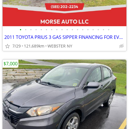
•
•
•
•
•
•
•
•
•
•
•
•
•
•
•
•
•
•
2011 TOYOTA PRIUS 3 GAS SIPPER FINANCING FOR EVERYONE CHEAP
7/29
121,689km
WEBSTER NY
$7,000