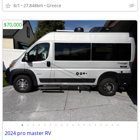
8/1
27,848km
Greece
$70,000
•
•
•
•
•
•
•
•
•
•
•
•
•
•
•
•
•
•
2024 pro master RV