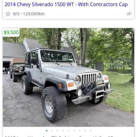
2014 Chevy Silverado 1500 WT - With Contractors Cap
8/5
129,000km
$9,500
•
•
•
•
•
•
•
•
•