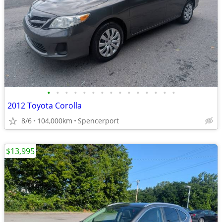
•
•
•
•
•
•
•
•
•
•
•
•
•
•
•
2012 Toyota Corolla
8/6
104,000km
Spencerport
$13,995