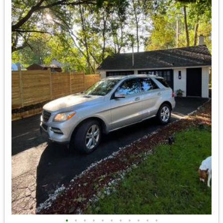
•
•
•
•
•
•
•
•
•
•
•