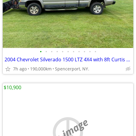
•
•
•
•
•
•
•
•
•
•
•
2004 Chevrolet Silverado 1500 LTZ 4X4 with 8ft Curtis Poly Plow
7h ago
190,000km
Spencerport, NY.
$10,900
no image