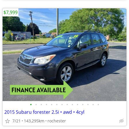
$7,999
•
•
•
•
•
•
•
•
•
•
•
•
•
•
2015 Subaru forester 2.5i • awd • 4cyl
7/21
143,295km
rochester