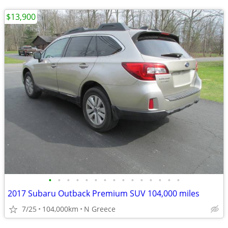
$13,900
•
•
•
•
•
•
•
•
•
•
•
•
•
•
•
2017 Subaru Outback Premium SUV 104,000 miles
7/25
104,000km
N Greece