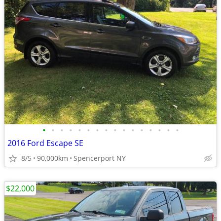
•
•
•
•
•
•
•
•
•
•
•
•
•
•
•
•
2016 Ford Escape SE
8/5
90,000km
Spencerport NY
$22,000