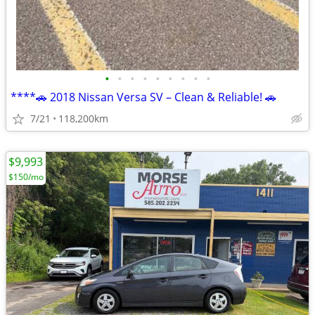
•
•
•
•
•
•
•
•
•
****🚗 2018 Nissan Versa SV – Clean & Reliable! 🚗
7/21
118,200km
$9,993
$150/mo