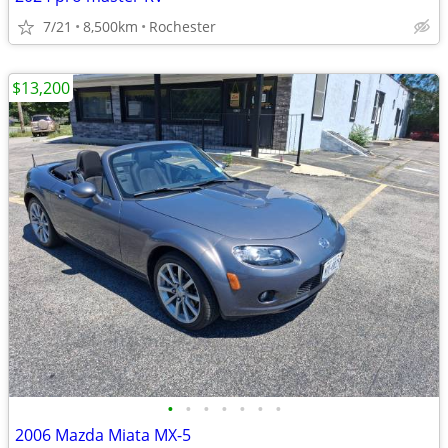
7/21
8,500km
Rochester
$13,200
•
•
•
•
•
•
•
2006 Mazda Miata MX-5