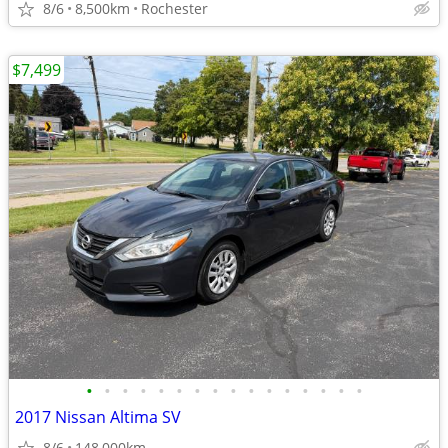
8/6
8,500km
Rochester
$7,499
•
•
•
•
•
•
•
•
•
•
•
•
•
•
•
•
2017 Nissan Altima SV
8/6
148,000km