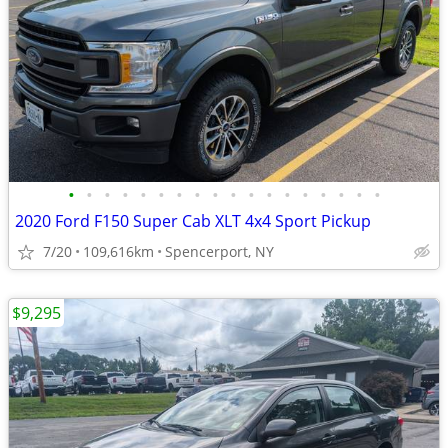
•
•
•
•
•
•
•
•
•
•
•
•
•
•
•
•
•
•
2020 Ford F150 Super Cab XLT 4x4 Sport Pickup
7/20
109,616km
Spencerport, NY
$9,295