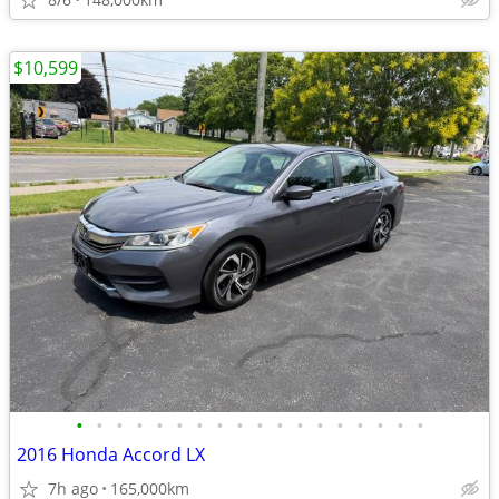
$10,599
•
•
•
•
•
•
•
•
•
•
•
•
•
•
•
•
•
•
2016 Honda Accord LX
7h ago
165,000km