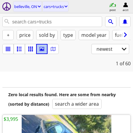
belleville, ON
cars+trucks
post
acct
+
price
sold by
type
model year
fuel
newest
1
of 60
Zero local results found. Here are some from nearby
search a wider area
(sorted by distance)
$3,995