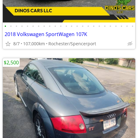
•
•
•
•
•
•
•
•
•
•
•
•
•
•
•
•
•
•
•
•
•
•
•
•
2018 Volkswagen SportWagen 107K
8/7
107,000km
Rochester/Spencerport
$2,500