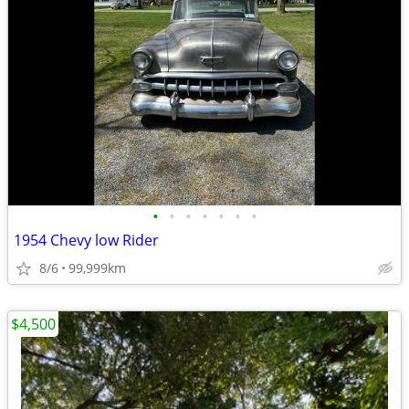
•
•
•
•
•
•
•
1954 Chevy low Rider
8/6
99,999km
$4,500