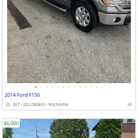
•
•
•
•
•
•
•
•
•
•
•
•
•
2014 Ford F150
8/7
202,000km
Rochester
$6,000