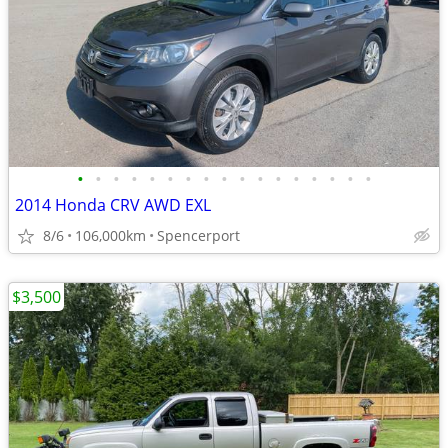
•
•
•
•
•
•
•
•
•
•
•
•
•
•
•
•
•
2014 Honda CRV AWD EXL
8/6
106,000km
Spencerport
$3,500