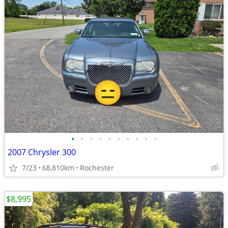
•
•
•
•
•
•
•
•
•
•
2007 Chrysler 300
7/23
68,810km
Rochester
$8,995