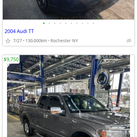
•
•
•
•
•
•
•
•
•
•
2004 Audi TT
7/27
130,000km
Rochester NY
$9,750