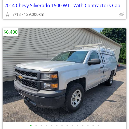
2014 Chevy Silverado 1500 WT - With Contractors Cap
7/18
129,000km
$6,400
•
•
•
•
•
•
•
•
•
•
•
•
•
•