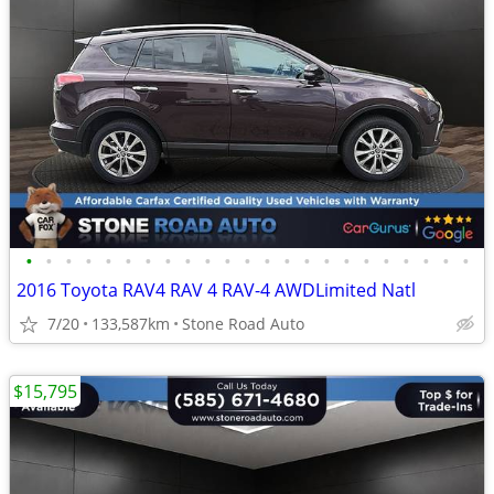
•
•
•
•
•
•
•
•
•
•
•
•
•
•
•
•
•
•
•
•
•
•
•
2016 Toyota RAV4 RAV 4 RAV-4 AWDLimited Natl
7/20
133,587km
Stone Road Auto
$15,795