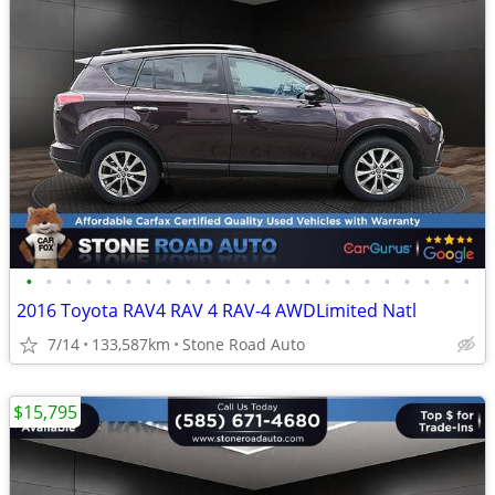
•
•
•
•
•
•
•
•
•
•
•
•
•
•
•
•
•
•
•
•
•
•
•
2016 Toyota RAV4 RAV 4 RAV-4 AWDLimited Natl
7/14
133,587km
Stone Road Auto
$15,795