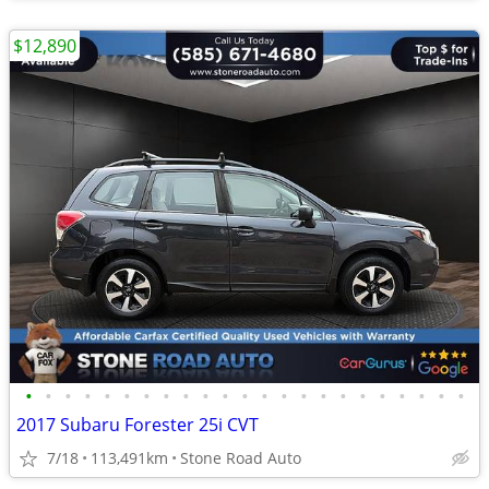
$12,890
•
•
•
•
•
•
•
•
•
•
•
•
•
•
•
•
•
•
•
•
•
•
•
2017 Subaru Forester 25i CVT
7/18
113,491km
Stone Road Auto