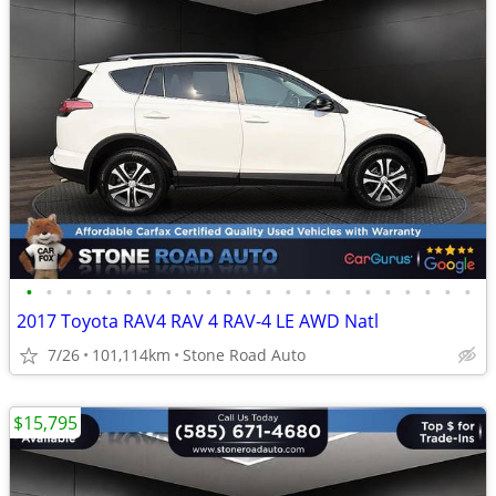
•
•
•
•
•
•
•
•
•
•
•
•
•
•
•
•
•
•
•
•
•
•
•
2017 Toyota RAV4 RAV 4 RAV-4 LE AWD Natl
7/26
101,114km
Stone Road Auto
$15,795