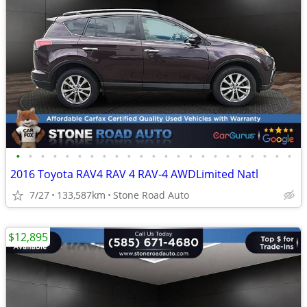
•
•
•
•
•
•
•
•
•
•
•
•
•
•
•
•
•
•
•
•
•
•
•
2016 Toyota RAV4 RAV 4 RAV-4 AWDLimited Natl
7/27
133,587km
Stone Road Auto
$12,895