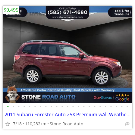
$9,495
•
•
•
•
•
•
•
•
•
•
•
•
•
•
•
•
•
•
•
•
•
•
•
2011 Subaru Forester Auto 25X Premium wAll-Weather Pkg
7/18
110,282km
Stone Road Auto