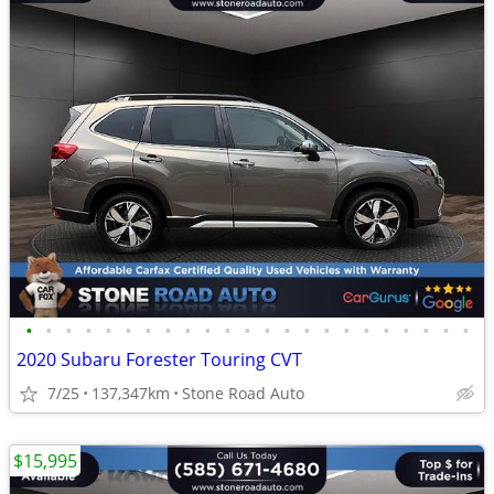
•
•
•
•
•
•
•
•
•
•
•
•
•
•
•
•
•
•
•
•
•
•
•
2020 Subaru Forester Touring CVT
7/25
137,347km
Stone Road Auto
$15,995