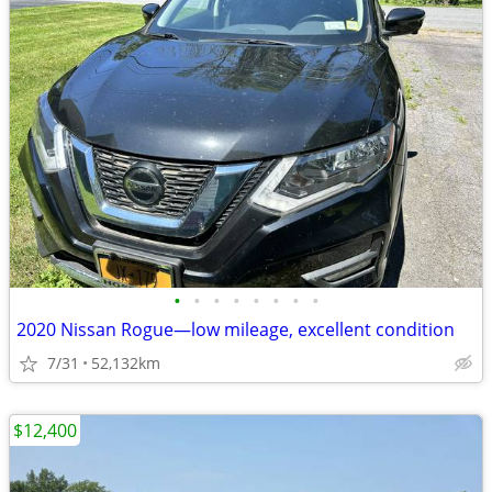
•
•
•
•
•
•
•
•
2020 Nissan Rogue—low mileage, excellent condition
7/31
52,132km
$12,400