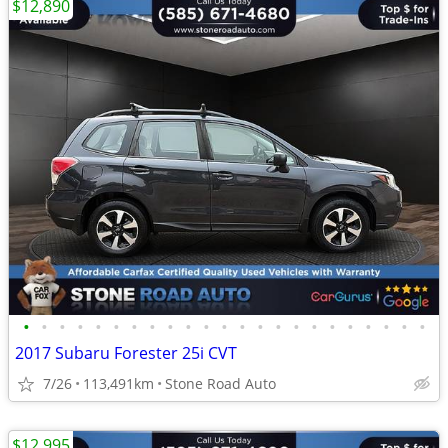
$12,890
•
•
•
•
•
•
•
•
•
•
•
•
•
•
•
•
•
•
•
•
•
•
•
2017 Subaru Forester 25i CVT
7/26
113,491km
Stone Road Auto
$12,995