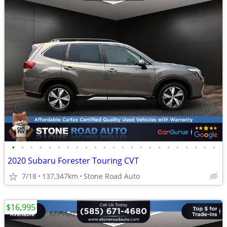
•
•
•
•
•
•
•
•
•
•
•
•
•
•
•
•
•
•
•
•
•
•
•
2020 Subaru Forester Touring CVT
7/18
137,347km
Stone Road Auto
$16,995