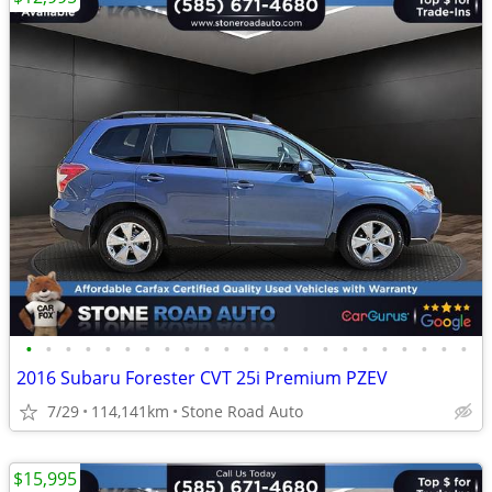
•
•
•
•
•
•
•
•
•
•
•
•
•
•
•
•
•
•
•
•
•
•
•
2016 Subaru Forester CVT 25i Premium PZEV
7/29
114,141km
Stone Road Auto
$15,995