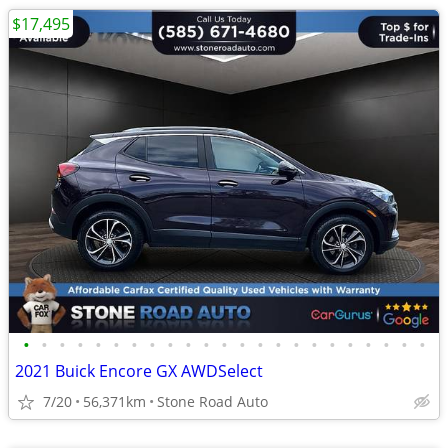
$17,495
•
•
•
•
•
•
•
•
•
•
•
•
•
•
•
•
•
•
•
•
•
•
•
2021 Buick Encore GX AWDSelect
7/20
56,371km
Stone Road Auto