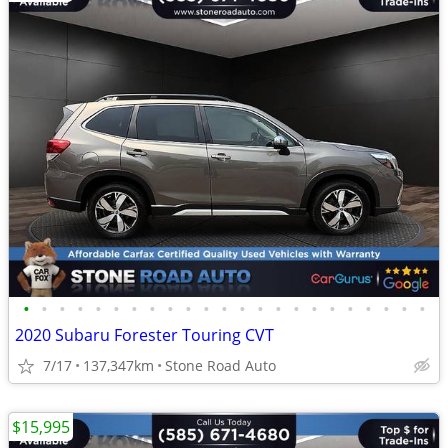
•
•
•
•
•
•
•
•
•
•
•
•
•
•
•
•
•
•
•
•
•
•
•
2020 Subaru Forester Touring CVT
7/17
137,347km
Stone Road Auto
$15,995