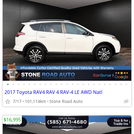
•
•
•
•
•
•
•
•
•
•
•
•
•
•
•
•
•
•
•
•
•
•
•
2017 Toyota RAV4 RAV 4 RAV-4 LE AWD Natl
7/17
101,114km
Stone Road Auto
$16,995