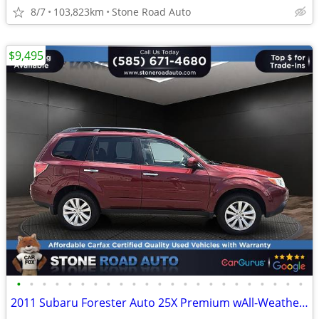
8/7
103,823km
Stone Road Auto
$9,495
•
•
•
•
•
•
•
•
•
•
•
•
•
•
•
•
•
•
•
•
•
•
•
2011 Subaru Forester Auto 25X Premium wAll-Weather Pkg