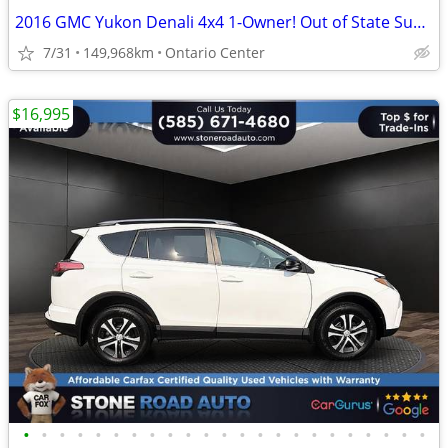
2016 GMC Yukon Denali 4x4 1-Owner! Out of State Super Clean
7/31
149,968km
Ontario Center
$16,995
•
•
•
•
•
•
•
•
•
•
•
•
•
•
•
•
•
•
•
•
•
•
•