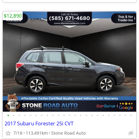
$12,890
•
•
•
•
•
•
•
•
•
•
•
•
•
•
•
•
•
•
•
•
•
•
•
2017 Subaru Forester 25i CVT
7/18
113,491km
Stone Road Auto