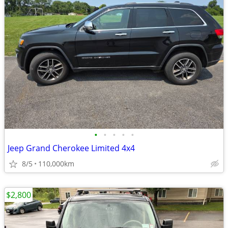
•
•
•
•
•
Jeep Grand Cherokee Limited 4x4
8/5
110,000km
$2,800