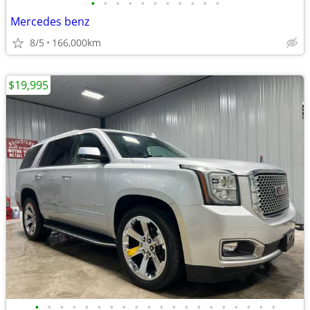
•
•
•
•
•
•
•
•
•
•
•
Mercedes benz
8/5
166,000km
$19,995
•
•
•
•
•
•
•
•
•
•
•
•
•
•
•
•
•
•
•
•