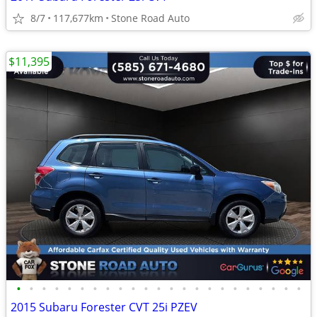
8/7
117,677km
Stone Road Auto
$11,395
•
•
•
•
•
•
•
•
•
•
•
•
•
•
•
•
•
•
•
•
•
•
•
2015 Subaru Forester CVT 25i PZEV