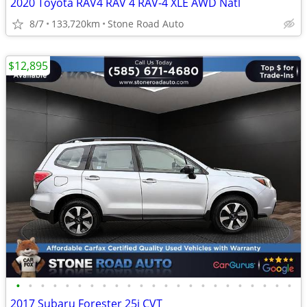
2020 Toyota RAV4 RAV 4 RAV-4 XLE AWD Natl
8/7
133,720km
Stone Road Auto
$12,895
•
•
•
•
•
•
•
•
•
•
•
•
•
•
•
•
•
•
•
•
•
•
•
2017 Subaru Forester 25i CVT