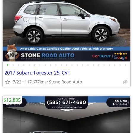
•
•
•
•
•
•
•
•
•
•
•
•
•
•
•
•
•
•
•
•
•
•
•
2017 Subaru Forester 25i CVT
7/22
117,677km
Stone Road Auto
$12,895