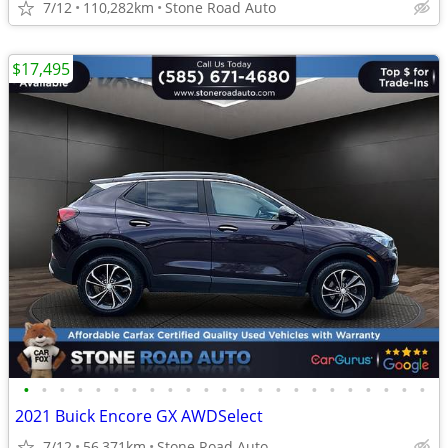
7/12
110,282km
Stone Road Auto
$17,495
•
•
•
•
•
•
•
•
•
•
•
•
•
•
•
•
•
•
•
•
•
•
•
2021 Buick Encore GX AWDSelect
7/12
56,371km
Stone Road Auto