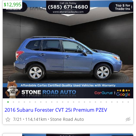
$12,995
•
•
•
•
•
•
•
•
•
•
•
•
•
•
•
•
•
•
•
•
•
•
•
2016 Subaru Forester CVT 25i Premium PZEV
7/21
114,141km
Stone Road Auto