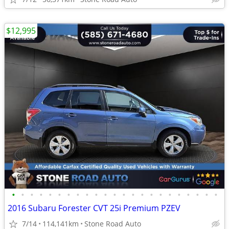
$12,995
•
•
•
•
•
•
•
•
•
•
•
•
•
•
•
•
•
•
•
•
•
•
•
2016 Subaru Forester CVT 25i Premium PZEV
7/14
114,141km
Stone Road Auto