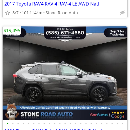
2017 Toyota RAV4 RAV 4 RAV-4 LE AWD Natl
8/7
101,114km
Stone Road Auto
$19,495
•
•
•
•
•
•
•
•
•
•
•
•
•
•
•
•
•
•
•
•
•
•
•