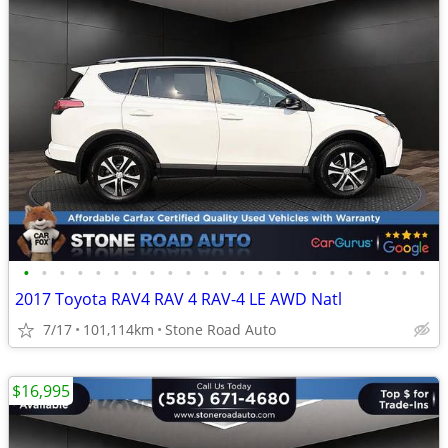
•
•
•
•
•
•
•
•
•
•
•
•
•
•
•
•
•
•
•
•
•
•
•
2017 Toyota RAV4 RAV 4 RAV-4 LE AWD Natl
7/17
101,114km
Stone Road Auto
$16,995