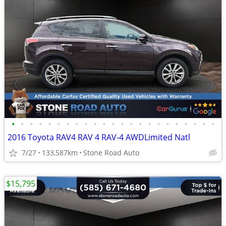
•
•
•
•
•
•
•
•
•
•
•
•
•
•
•
•
•
•
•
•
•
•
•
2016 Toyota RAV4 RAV 4 RAV-4 AWDLimited Natl
7/27
133,587km
Stone Road Auto
$15,795