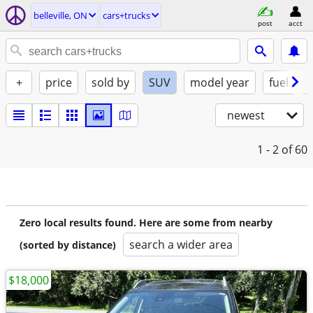
belleville, ON
cars+trucks
post
acct
+
price
sold by
SUV
model year
fuel
newest
1 - 2
of 60
Zero local results found. Here are some from nearby
search a wider area
(sorted by distance)
$18,000